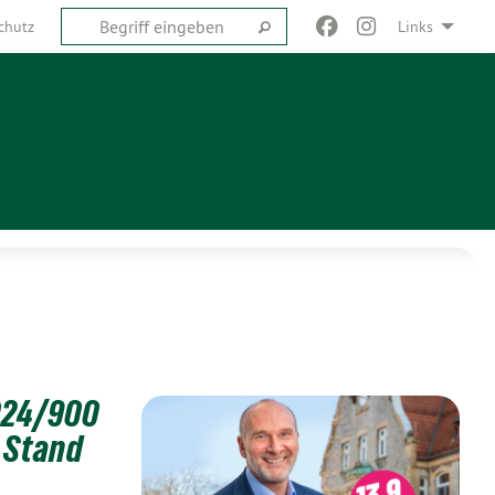
chutz
Links
024/900
 Stand