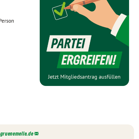
Person
@
gruenemelle.de