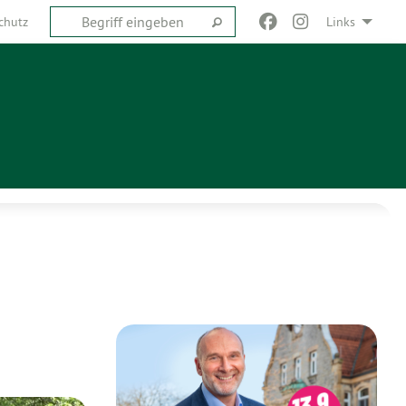
chutz
Links