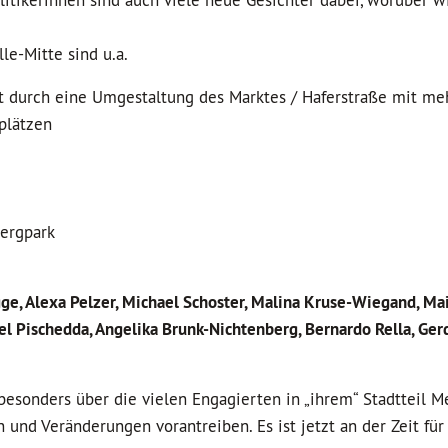
ikerinnen sind auch viele neue Gesichter dabei, worüber wi
-Mitte sind u.a.
adt durch eine Umgestaltung des Marktes / Haferstraße mit me
plätzen
bergpark
gge, Alexa Pelzer, Michael Schoster, Malina Kruse-Wiegand, Ma
el Pischedda, Angelika Brunk-Nichtenberg, Bernardo Rella, Ger
besonders über die vielen Engagierten in „ihrem“ Stadtteil Me
n und Veränderungen vorantreiben. Es ist jetzt an der Zeit fü