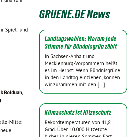
r uns sehr
GRUENE.DE News
hr Spiel- und
Landtagswahlen: Warum jede
Stimme für Bündnisgrün zählt
In Sachsen-Anhalt und
Mecklenburg-Vorpommern heißt
es im Herbst: Wenn Bündnisgrüne
in den Landtag einziehen, können
wir zusammen mit den [...]
ik Bolduan,
d
Klimaschutz ist Hitzeschutz
lle-Mitte:
Rekordtemperaturen von 41,8
Grad. Über 10.000 Hitzetote
r neue
bisher in diesen Sommer. Fast