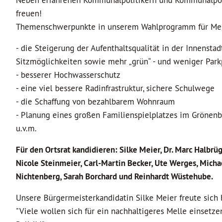
Neben erfahrenen Kommunalpolitikern und Kommunalpolit
freuen!
Themenschwerpunkte in unserem Wahlprogramm für Melle
- die Steigerung der Aufenthaltsqualität in der Innenst
Sitzmöglichkeiten sowie mehr „grün“ - und weniger Park
- besserer Hochwasserschutz
- eine viel bessere Radinfrastruktur, sichere Schulwege
- die Schaffung von bezahlbarem Wohnraum
- Planung eines großen Familienspielplatzes im Grönen
u.v.m.
Für den Ortsrat kandidieren: Silke Meier, Dr. Marc Halbrü
Nicole Steinmeier, Carl-Martin Becker, Ute Werges, Micha
Nichtenberg, Sarah Borchard und Reinhardt Wüstehube.
Unsere Bürgermeisterkandidatin Silke Meier freute sich 
"Viele wollen sich für ein nachhaltigeres Melle einsetze